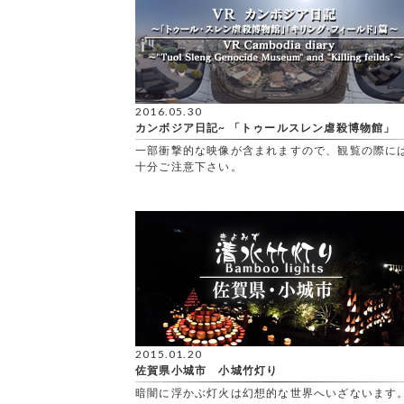
2016.05.30
カンボジア日記~ 「トゥールスレン虐殺博物館」
一部衝撃的な映像が含まれますので、観覧の際に
十分ご注意下さい。
2015.01.20
佐賀県小城市 小城竹灯り
暗闇に浮かぶ灯火は幻想的な世界へいざないます